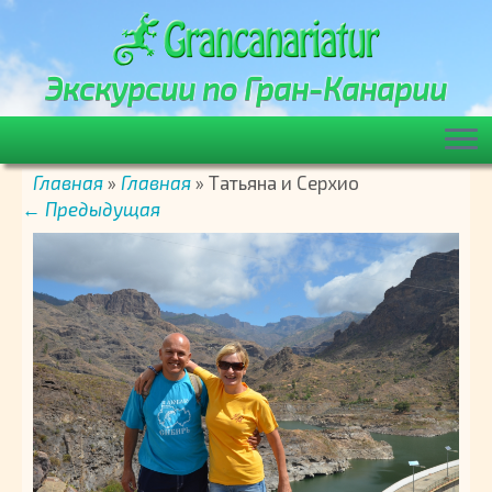
Экскурсии по Гран-Канарии
Перейти
Главная
»
Главная
»
Татьяна и Серхио
к
← Предыдущая
содержимому