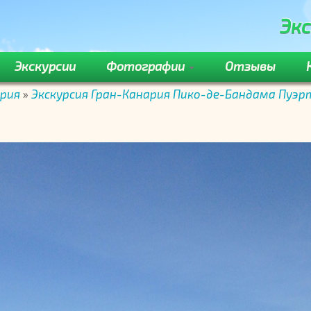
Экс
Экскурсии
Фотографии
Отзывы
ария
»
Экскурсия Гран-Канария Пико-де-Бандама Пуэр