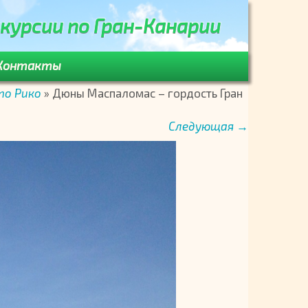
курсии по Гран-Канарии
Контакты
то Рико
»
Дюны Маспаломас – гордость Гран
Следующая →