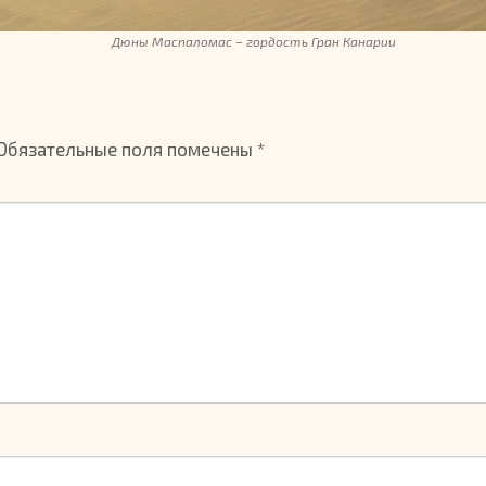
Дюны Маспаломас – гордость Гран Канарии
Обязательные поля помечены
*